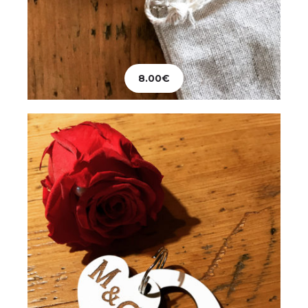
Mariage
Porte-clés Coeur
8.00
€
12.00
€
Ajouter au panier