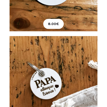
Papeterie
Porte-clés Papa
8.00
€
8.00
€
Ajouter au panier