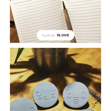
Enfants
Tampons Smile – lot de 4
16.00
€
À partir de :
32.00
€
Choix des options