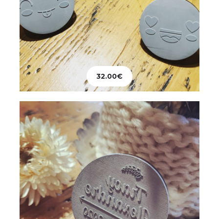
Mariage
Tampon Personnalisé
32.00
€
28.00
€
Ajouter au panier