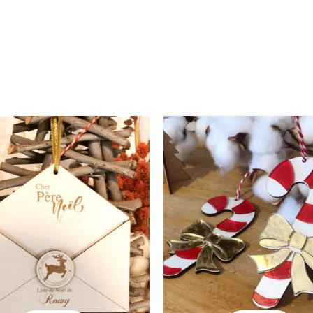
Noël
Noël
Lettre au Père Noël
Sucre d’Orge
20.00
€
14.00
€