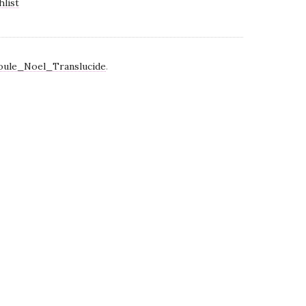
hlist
oule_Noel_Translucide
.