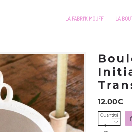
LA FABRI’K MOUFF
LA BOU
Boul
Initi
Tran
12.00
€
Quantité