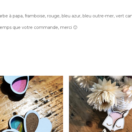
 barbe à papa, framboise, rouge, bleu azur, bleu outre-mer, vert can
 temps que votre commande, merci 🙂
Bijoux
Bijoux
Broche Pétales
Broche Renard
18.00
€
18.00
€