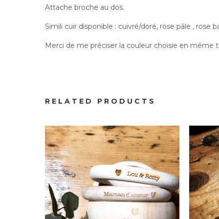
Attache broche au dos.
Simili cuir disponible : cuivré/doré, rose pâle , rose
Merci de me préciser la couleur choisie en même
Bijoux
Bracelet Femme LouMy
RELATED PRODUCTS
16.00
€
À partir de :