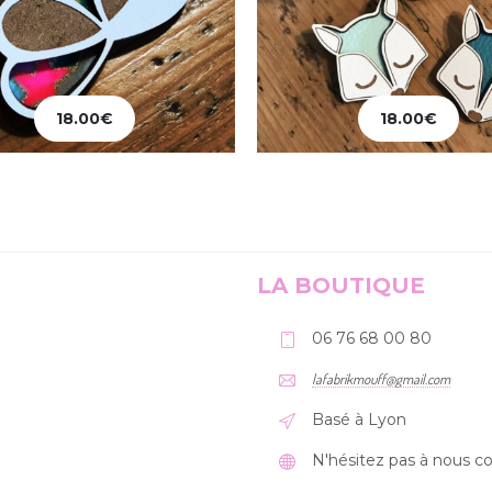
18.00
€
18.00
€
jouter au panier
Ajouter au panier
LA BOUTIQUE
06 76 68 00 80
lafabrikmouff@gmail.com
Basé à Lyon
N'hésitez pas à nous co