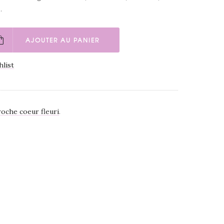
…
AJOUTER AU PANIER
hlist
roche coeur fleuri
.
.