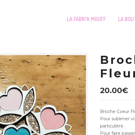
LA FABRI’K MOUFF
LA BOU
Broc
Fleu
20.00
€
Broche Coeur Fl
Pour sublimer vo
particulière .
Pour faire passe