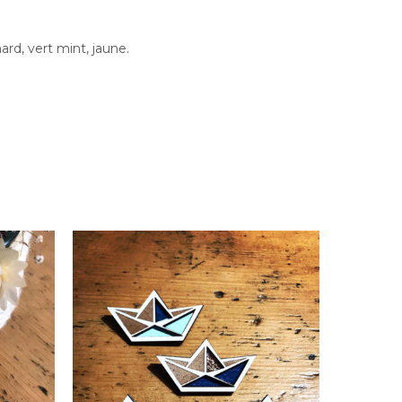
ard, vert mint, jaune.
Bijoux
Broche Bateau
18.00
€