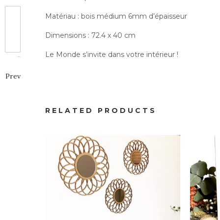
Matériau : bois médium 6mm d’épaisseur
Dimensions : 72.4 x 40 cm
Le Monde s’invite dans votre intérieur !
Prev
Décoration
Miroir façon Rotin
T
RELATED PRODUCTS
24.00
€
À partir de :