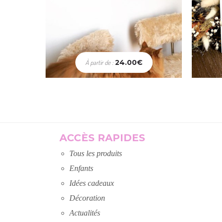
24.00
€
À partir de :
Choix des options
C
ACCÈS RAPIDES
Tous les produits
Enfants
Idées cadeaux
Décoration
Actualités