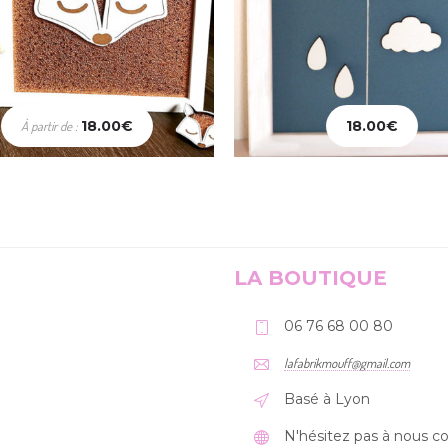
18.00
€
18.00
€
À partir de :
hoix des options
Ajouter au panier
LA BOUTIQUE
06 76 68 00 80
lafabrikmouff@gmail.com
Basé à Lyon
N'hésitez pas à nous co