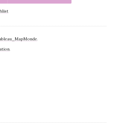
hlist
ableau_MapMonde
.
ation
.