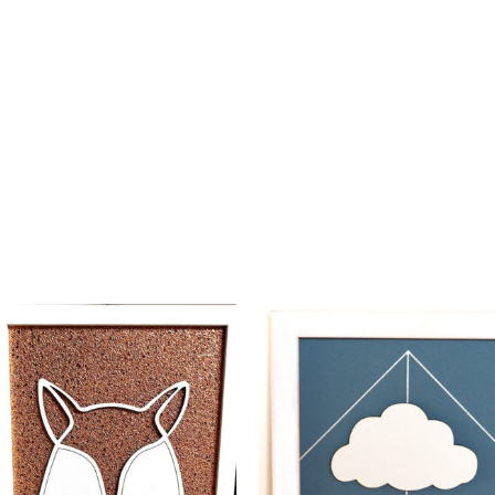
Décoration
Décoration
ableau Tête Renard
Tableau Nuages
18.00
€
À partir de :
18.00
€