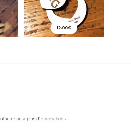
12.00
€
Ajouter au panier
Ajo
ntacter pour plus d'informations