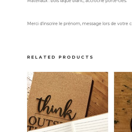
Matériaux : bois laqué blanc, accroche porte-clés.
Merci d’inscrire le prénom, message lors de votr
Papeterie
Carnet liège
Port
RELATED PRODUCTS
16.00
€
À partir de :