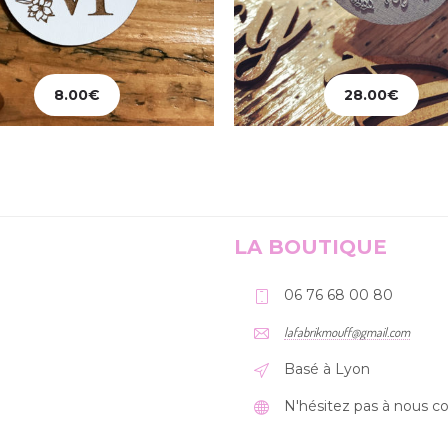
8.00
€
28.00
€
jouter au panier
Ajouter au panier
LA BOUTIQUE
06 76 68 00 80
lafabrikmouff@gmail.com
Basé à Lyon
N'hésitez pas à nous co