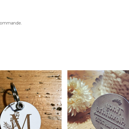
e commande.
Papeterie
Mariage
e-clés Initiale Fleurie
Tampon Personnali
8.00
€
28.00
€