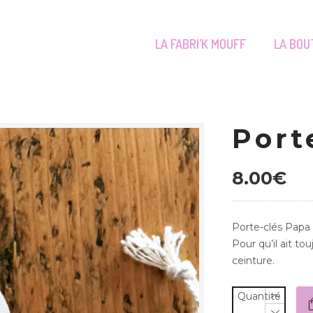
LA FABRI’K MOUFF
LA BOU
Port
8.00
€
Porte-clés Papa
Pour qu’il ait t
ceinture.
Quantité