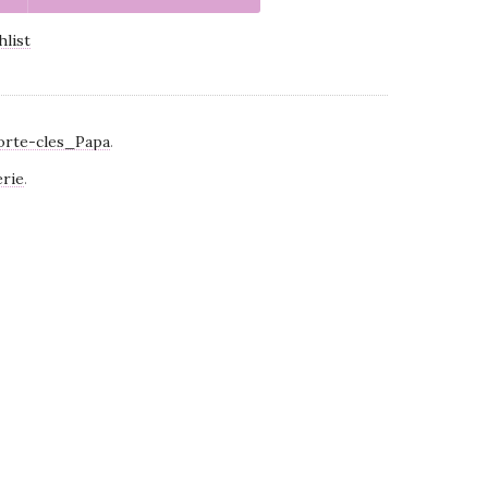
hlist
orte-cles_Papa
.
erie
.