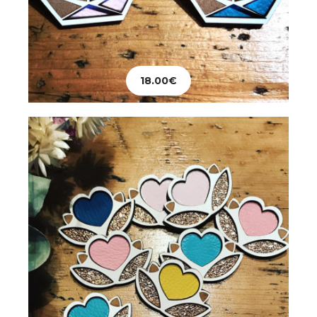
Bijoux
Broche Coeur Fleuri
18.00
€
20.00
€
Ajouter au panier