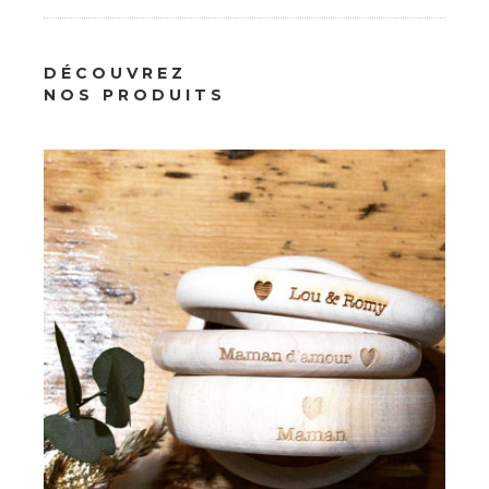
Bijoux
DÉCOUVREZ
Bracelet Femme LouMy
NOS PRODUITS
16.00
€
À partir de :