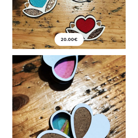
Bijoux
Broche Pétales
20.00
€
18.00
€
Ajouter au panier