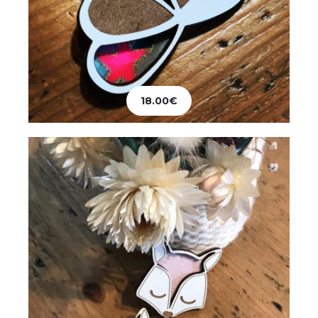
Bijoux
Broche Renard
18.00
€
18.00
€
Ajouter au panier