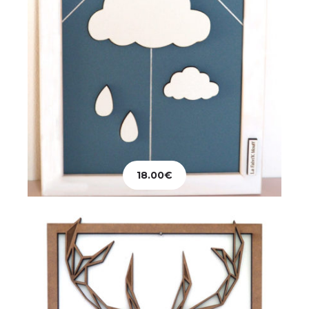
Décoration
Tableau Tête de Cerf
18.00
€
82.00
€
Ajouter au panier