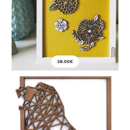
Décoration
Tableau Lion Rugissant
28.00
€
82.00
€
Ajouter au panier