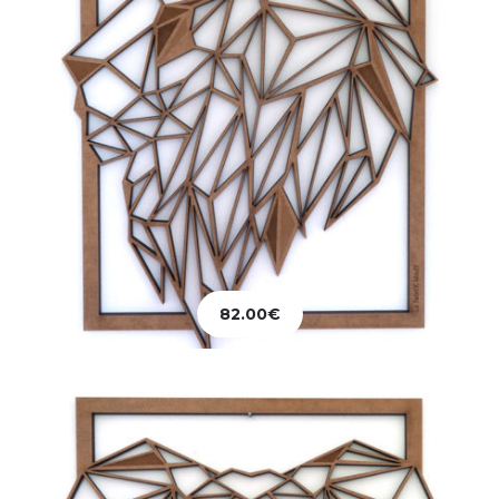
Décoration
Tableau Tête Eléphant
82.00
€
67.00
€
Ajouter au panier