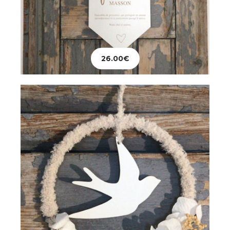
Décoration
Hirondelle
26.00
€
36.00
€
Ajouter au panier