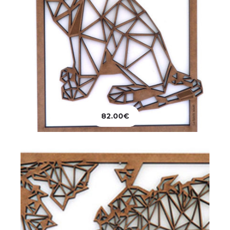
Décoration
Tableau MapMonde
82.00
€
82.00
€
Ajouter au panier