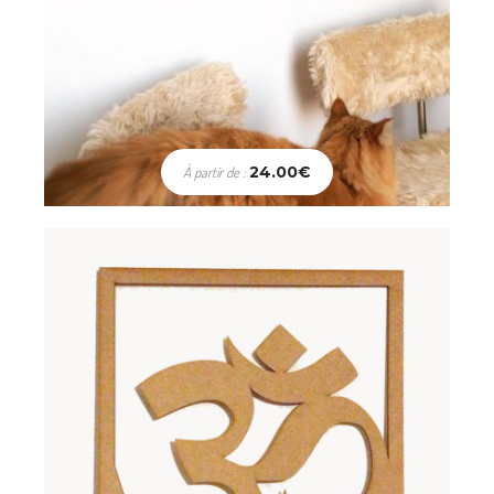
Décoration
Om
24.00
€
À partir de :
54.00
€
Choix des options