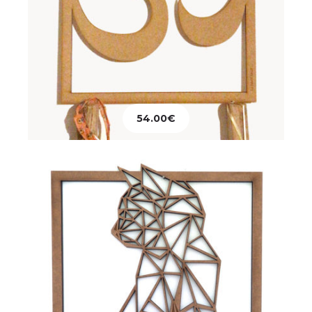
Décoration
Tableau Chat Assis
54.00
€
82.00
€
Ajouter au panier