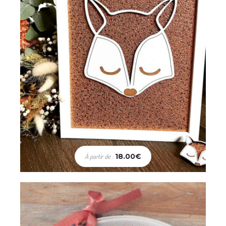
Décoration
Tambour Fleuri – 16 cm
18.00
€
À partir de :
24.00
€
Choix des options