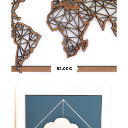
Décoration
Tableau Nuages
82.00
€
18.00
€
Ajouter au panier