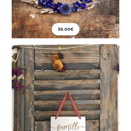
Décoration
Fanion Famille
36.00
€
26.00
€
Ajouter au panier