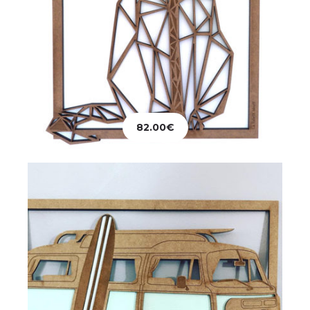
Décoration
Tableau Combi-Van
82.00
€
36.00
€
Ajouter au panier