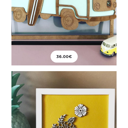
Décoration
Tableau Fleurs en Vrac
36.00
€
28.00
€
Ajouter au panier