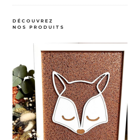
Décoration
DÉCOUVREZ
Tableau Tête Renard
NOS PRODUITS
18.00
€
À partir de :