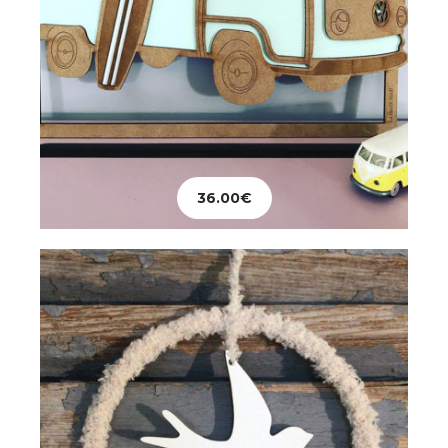
Décoration
Hirondelle
36.00
€
36.00
€
Ajouter au panier