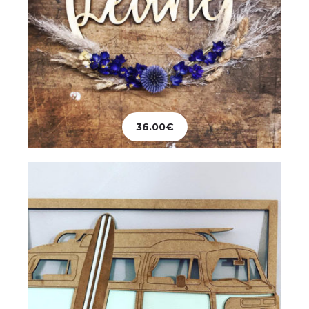
Décoration
Tableau Combi-Van
36.00
€
36.00
€
Ajouter au panier