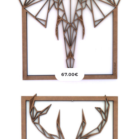
Décoration
Tableau Tête de Cerf
67.00
€
82.00
€
Ajouter au panier