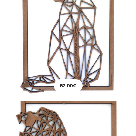
Décoration
Tableau Lion Rugissant
82.00
€
82.00
€
Ajouter au panier