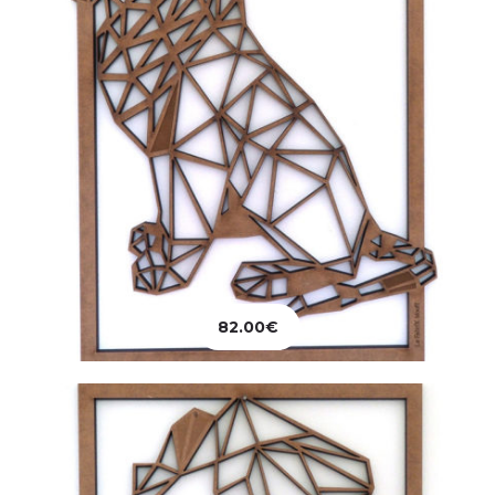
Décoration
Tableau Tête de Lion
82.00
€
82.00
€
Ajouter au panier