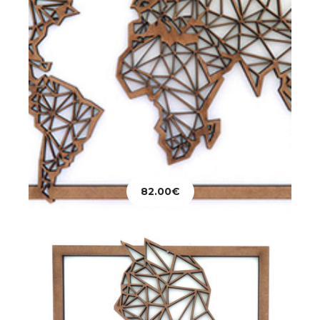
Décoration
Tableau Chat Assis
82.00
€
82.00
€
Ajouter au panier