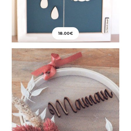
Décoration
Tambour Fleuri – 16 cm
18.00
€
24.00
€
Ajouter au panier