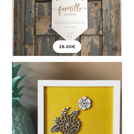
Décoration
Tableau Fleurs en Vrac
26.00
€
28.00
€
Ajouter au panier