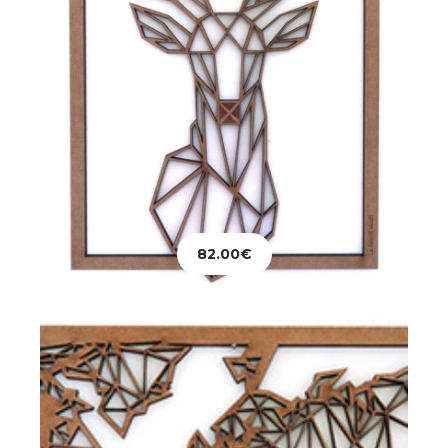
Décoration
Tableau MapMonde
82.00
€
82.00
€
Ajouter au panier