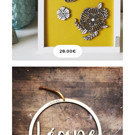
Décoration
Couronne Prénom en Hêtre
28.00
€
36.00
€
Ajouter au panier