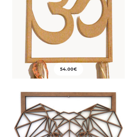
Décoration
Tableau Tête Eléphant
54.00
€
67.00
€
Ajouter au panier