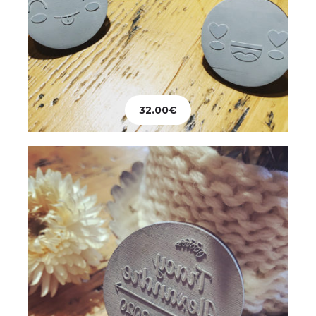
Mariage
Tampon Personnalisé
32.00
€
28.00
€
Ajouter au panier