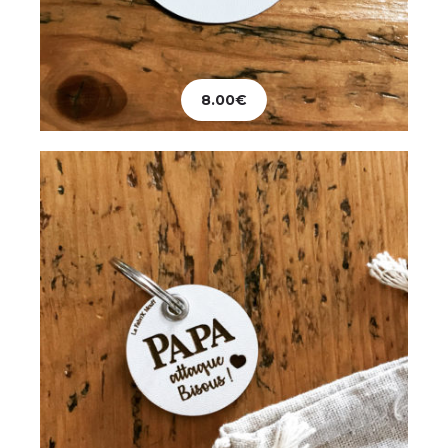
Papeterie
Porte-clés Papa
8.00
€
8.00
€
Ajouter au panier