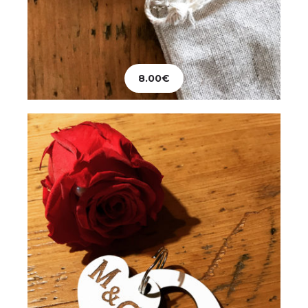
Mariage
Porte-clés Coeur
8.00
€
12.00
€
Ajouter au panier