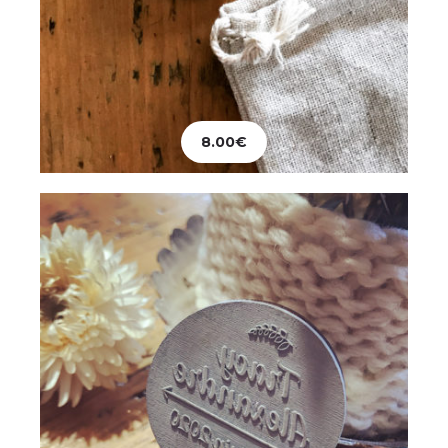
Mariage
Tampon Personnalisé
8.00
€
28.00
€
Ajouter au panier