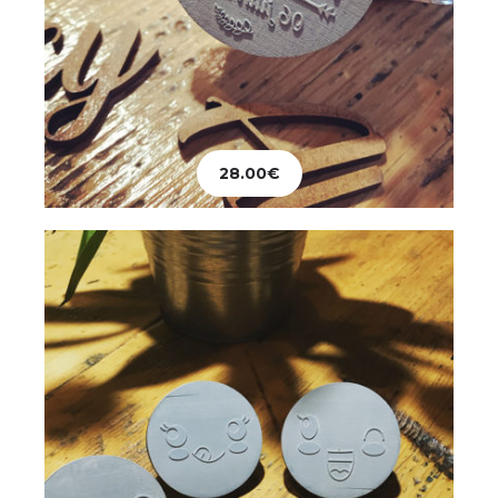
Enfants
Tampons Smile – lot de 4
28.00
€
32.00
€
Ajouter au panier