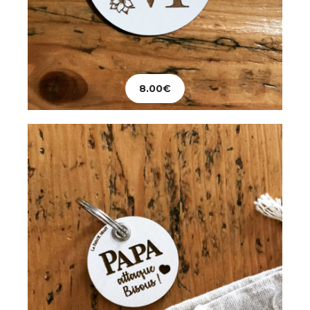
Papeterie
Porte-clés Papa
8.00
€
8.00
€
Ajouter au panier