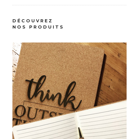
Papeterie
DÉCOUVREZ
Carnet liège
NOS PRODUITS
16.00
€
À partir de :