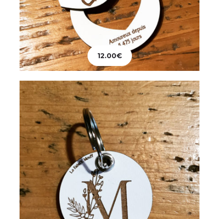
Papeterie
Porte-clés Initiale Fleurie
12.00
€
8.00
€
Ajouter au panier