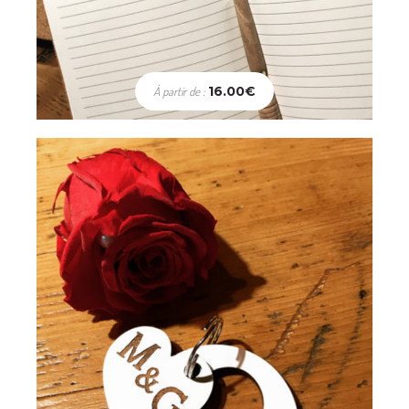
Mariage
Porte-clés Coeur
16.00
€
À partir de :
12.00
€
Choix des options