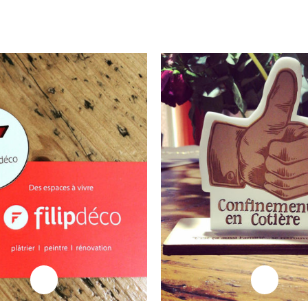
Professionnels
Professionnels
Goodies
Trophée Cotièr
Professionnels
Professionnels
daille Draisienne
Plaque Trophé