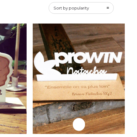
Professionnels
Sort by popularity
e
Trophée Prowin
Professionnels
e
Plaque Trophée