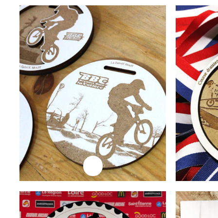
Lire la suite
L
Professionnels
Trophée BMX
Lire la suite
L