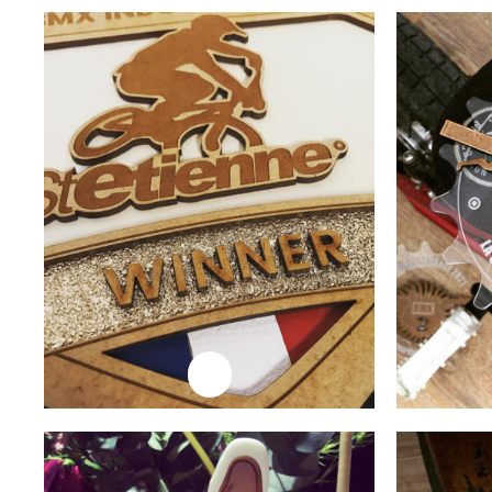
Lire la suite
L
Professionnels
Trophée Cotière
Lire la suite
L