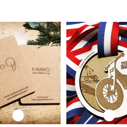
Professionnels
Professionnels
Goodies
Medaille Draisie
Professionnels
Professionnels
Plaque Trophée
Plaque Trophé