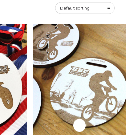
Professionnels
Default sorting
nne
Médaille Laqué Blanc
Professionnels
e
Trophée BMX